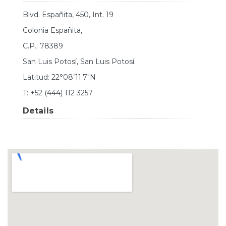
Blvd. Españita, 450, Int. 19
Colonia Españita,
C.P.: 78389
San Luis Potosí, San Luis Potosí
Latitud: 22°08’11.7″N
T: +52 (444) 112 3257
Details