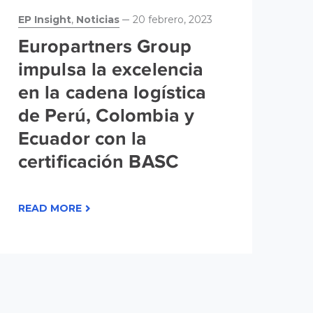
EP Insight
,
Noticias
20 febrero, 2023
No
Europartners Group
G
impulsa la excelencia
m
en la cadena logística
m
de Perú, Colombia y
m
Ecuador con la
certificación BASC
RE
READ MORE