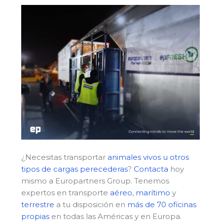
¿Necesitas transportar
animales vivos u otros
tipos de cargas perecederas
?
Contacta
hoy
mismo a Europartners Group. Tenemos
expertos en transporte
aéreo
,
marítimo
y
terrestre
a tu disposición en
más de 70 oficinas
propias
en todas las Américas y en Europa.