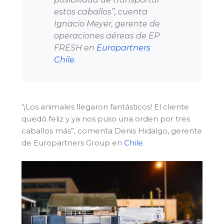
estos caballos”, cuenta
Ignacio Meyer, gerente de
operaciones aéreas de EP
FRESH en
Europartners
Chile
.
“¡Los animales llegaron fantásticos! El cliente
quedó feliz y ya nos puso una orden por tres
caballos más”, comenta Denis Hidalgo, gerente
de Europartners Group en
Chile
.