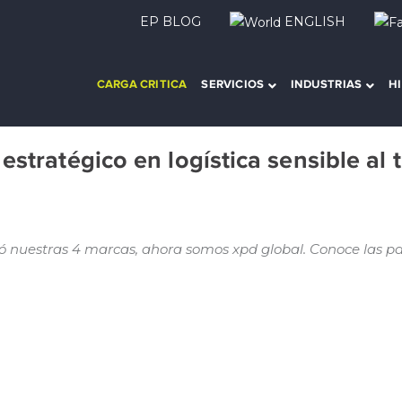
EP BLOG
ENGLISH
CARGA CRITICA
SERVICIOS
INDUSTRIAS
H
estratégico en logística sensible al 
ó nuestras 4 marcas, ahora somos xpd global. Conoce las p