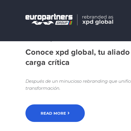
News
1 agosto, 2023
Conoce xpd global, tu aliado 
carga crítica
Después de un minucioso rebranding que unific
transformación.
READ MORE