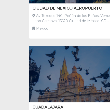
CIUDAD DE MEXICO AEROPUERTO
Av Texcoco 140, Peñón de los Baños, Venu
tiano Carranza, 15620 Ciudad de México, CDM
X Ciudad de México Mexico
Mexico
GUADALAJARA