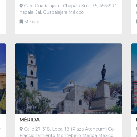
Carr. Guadalajara - Chapala Km 17.5, 45659 C
r
hapala, Jal. Guadalajara México
Mexico
MÉRIDA
Calle 27, 318, Local 18 (Plaza Ateneum) Col.
Fraccionamiento Montebello Mérida México