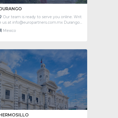
DURANGO
Our team is ready to serve you online. Writ
e us at info@europartners.com.mx Durango
México
Mexico
HERMOSILLO