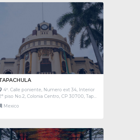
TAPACHULA
4ª. Calle poniente, Numero ext 34, Interior
2° piso No.2, Colonia Centro, CP 30700, Tapac
hula, Chiapas Chiapas México
Mexico