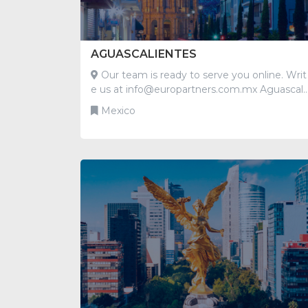
AGUASCALIENTES
Our team is ready to serve you online. Writ
e us at info@europartners.com.mx Aguascali
entes México
Mexico