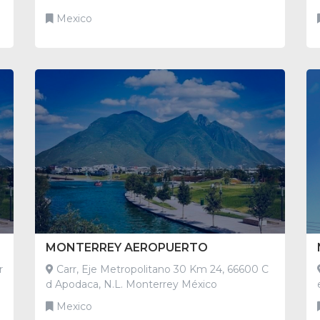
Mexico
MONTERREY AEROPUERTO
Carr, Eje Metropolitano 30 Km 24, 66600 C
d Apodaca, N.L. Monterrey México
Mexico